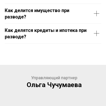
Как делится имущество при
разводе?
Записаться к Ольге Чучумаевой на
консультацию можно как очно, так и
удаленно.
Как делятся кредиты и ипотека при
Для записи кликните на кнопку ниже
разводе?
Записаться на консультацию
Управляющий партнер
Ольга Чучумаева